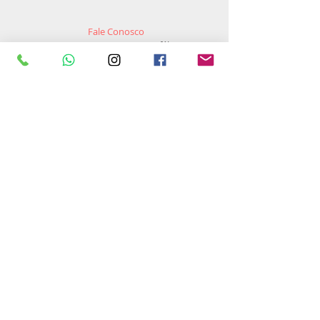
Fale Conosco
Entre em contato com a nossa fábrica em
caso de dúvida, solicitação, parceria ou
revenda.
INDÚSTRIA E COMÉRCIO DE TINTAS ROMA
LTDA.
CNPJ:
72.866.528
/0001-59
Av. Antonio Honsi Filho, 3.655.
D.Ind. II - Carlos Arnaldo Silva.
São José do Rio Preto/SP.
lojavirtual@rom
atintas.com.br
(
17) 3224-8877
(17) 99611-1722