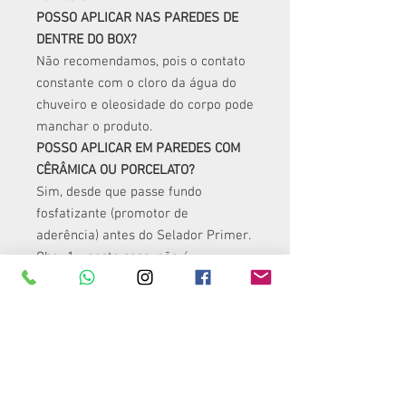
POSSO APLICAR NAS PAREDES DE
DENTRE DO BOX?
Não recomendamos, pois o contato
constante com o cloro da água do
chuveiro e oleosidade do corpo pode
manchar o produto.
POSSO APLICAR EM PAREDES COM
CÊRÂMICA OU PORCELATO?
Sim, desde que passe fundo
fosfatizante (promotor de
aderência) antes do Selador Primer.
Obs.: 1 - neste caso, não é
necessário passar fundo
preparador; 2 - não vendemos o
fundo fosfatizante; 3 - caso o
rejunte esteja muito largo, é preciso
passar massa regularizadora ou
massa acrílica antes para nivelar.