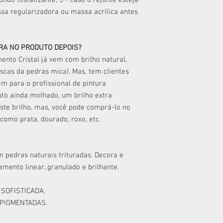
ndo fosfatizante; 3 - caso o rejunte esteja
ssa regularizadora ou massa acrílica antes
TRA NO PRODUTO DEPOIS?
ento Cristal já vem com brilho natural,
ascas da pedras mica). Mas, tem clientes
m para o profissional de pintura
uto ainda molhado, um brilho extra
te brilho, mas, você pode comprá-lo no
como prata, dourado, roxo, etc.
pedras naturais trituradas. Decora e
mento linear, granulado e brilhante.
 SOFISTICADA.
 PIGMENTADAS.