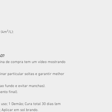
(4m²/L):
ÃO?
gina de compra tem um vídeo mostrando
inar partícular soltas e garantir melhor
 ao fundo e evitar manchas).
nto final).
 uso; 1 Demão; Cura total 30 dias (em
; Aplicar em sol brando.