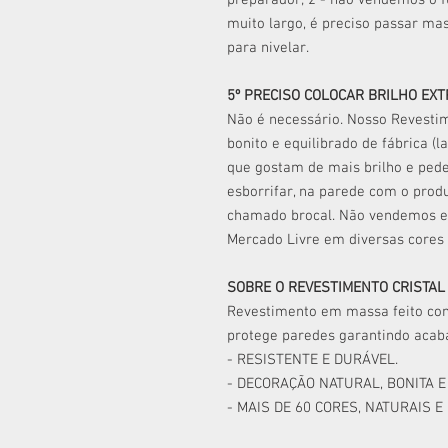
preparador; 2 - não vendemos o fu
muito largo, é preciso passar ma
para nivelar.
5º PRECISO COLOCAR BRILHO EX
Não é necessário. Nosso Revestim
bonito e equilibrado de fábrica (l
que gostam de mais brilho e pede
esborrifar, na parede com o prod
chamado brocal. Não vendemos es
Mercado Livre em diversas cores 
SOBRE O REVESTIMENTO CRISTAL
Revestimento em massa feito com 
protege paredes garantindo acaba
- RESISTENTE E DURÁVEL.
- DECORAÇÃO NATURAL, BONITA E
- MAIS DE 60 CORES, NATURAIS E