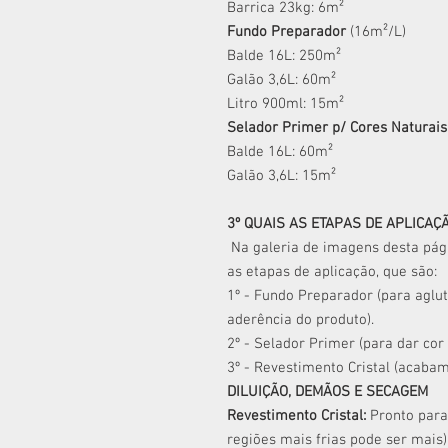
Barrica 23kg: 6m²
Fundo Preparador
(16m²/L)
Balde 16L: 250m²
Galão 3,6L: 60m²
Litro 900ml: 15m²
​Selador Primer p/ Cores Naturais
Balde 16L: 60m²
Galão 3,6L: 15m²
3º QUAIS AS ETAPAS DE APLICAÇ
Na galeria de imagens desta pá
as etapas de aplicação, que são:
1º - Fundo Preparador (para aglut
aderência do produto).
2º - Selador Primer (para dar cor
3º - Revestimento Cristal (acabame
DILUIÇÃO, DEMÃOS E SECAGEM
Revestimento Cristal:
Pronto para
regiões mais frias pode ser mais)