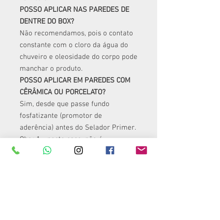
POSSO APLICAR NAS PAREDES DE
DENTRE DO BOX?
Não recomendamos, pois o contato
constante com o cloro da água do
chuveiro e oleosidade do corpo pode
manchar o produto.
POSSO APLICAR EM PAREDES COM
CÊRÂMICA OU PORCELATO?
Sim, desde que passe fundo
fosfatizante (promotor de
aderência) antes do Selador Primer.
Obs.: 1 - neste caso, não é
necessário passar fundo
preparador; 2 - não vendemos o
fundo fosfatizante; 3 - caso o
rejunte esteja muito largo, é preciso
passar massa regularizadora ou
massa acrílica antes para nivelar.